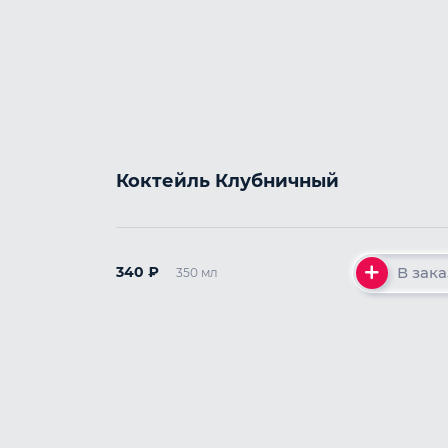
Коктейль Клубничный
В зака
340
₽
350 мл