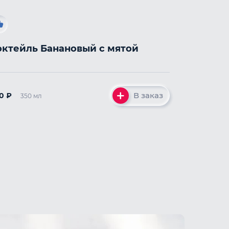
октейль Банановый с мятой
В заказ
40
₽
350 мл