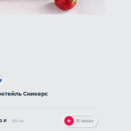
октейль Сникерс
В заказ
40
₽
350 мл