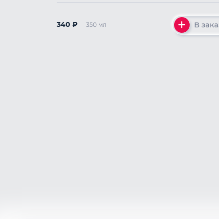
В зака
340
₽
350 мл