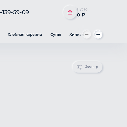
Пусто
-139-59-09
0 ₽
Хлебная корзина
Супы
Хинкал
Горячие блюда
Фильтр