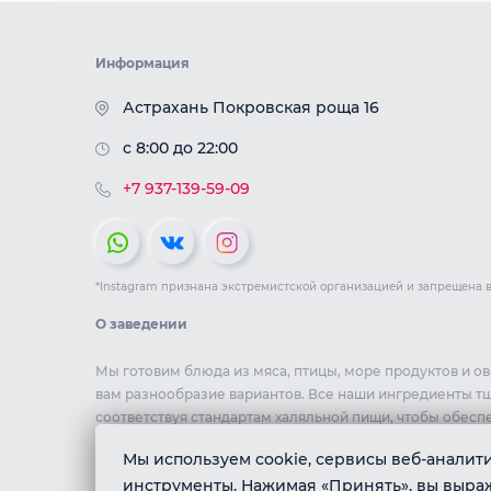
Информация
Астрахань Покровская роща 16
c 8:00 до 22:00
+7 937-139-59-09
*Instagram признана экстремистской организацией и запрещена 
О заведении
Мы готовим блюда из мяса, птицы, море продуктов и о
вам разнообразие вариантов. Все наши ингредиенты т
соответствуя стандартам халяльной пищи, чтобы обесп
комфорт и уверенность в качестве нашей кухни.
Мы используем cookie, сервисы веб-аналитик
инструменты. Нажимая «Принять», вы выража
ИП Алиев Магомедхабиб Асхабалиевич