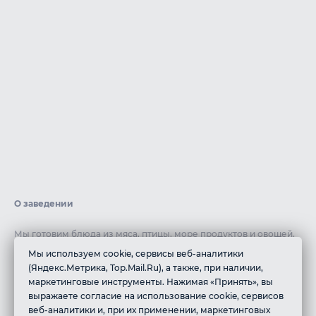
О заведении
Мы готовим блюда из мяса, птицы, море продуктов и овощей,
чтобы предложить вам разнообразие вариантов. Все наши
Мы используем cookie, сервисы веб-аналитики
ингредиенты тщательно выбираются, соответствуя стандартам
(Яндекс.Метрика, Top.Mail.Ru), а также, при наличии,
халяльной пищи, чтобы обеспечить вам полный комфорт и
маркетинговые инструменты. Нажимая «Принять», вы
уверенность в качестве нашей кухни.
выражаете согласие на использование cookie, сервисов
веб-аналитики и, при их применении, маркетинговых