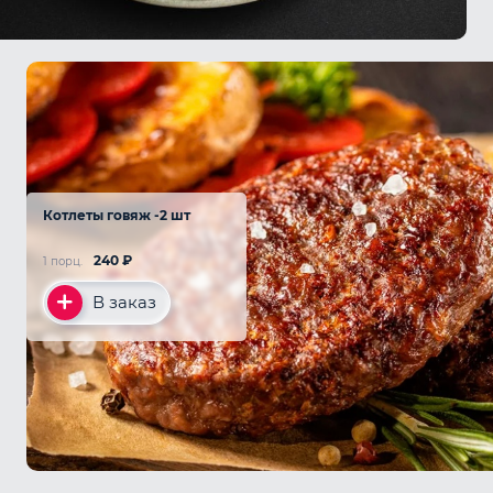
Котлеты говяж -2 шт
240
₽
1 порц.
В заказ