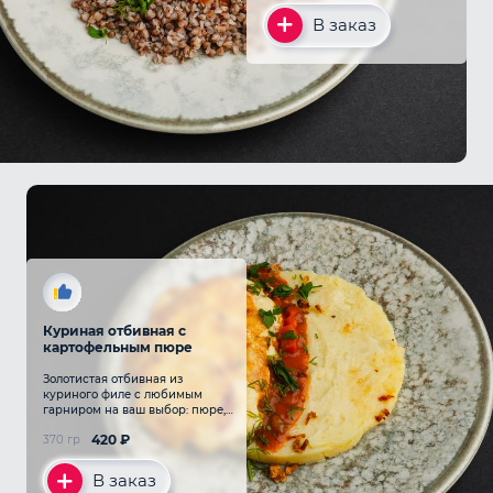
В заказ
Куриная отбивная с
картофельным пюре
Золотистая отбивная из
куриного филе с любимым
гарниром на ваш выбор: пюре,
гречкой, пастой
420
₽
370 гр
В заказ