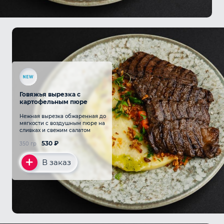
Говяжья вырезка с
картофельным пюре
Нежная вырезка обжаренная до
мягкости с воздушным пюре на
сливках и свежим салатом
530
₽
350 гр
В заказ