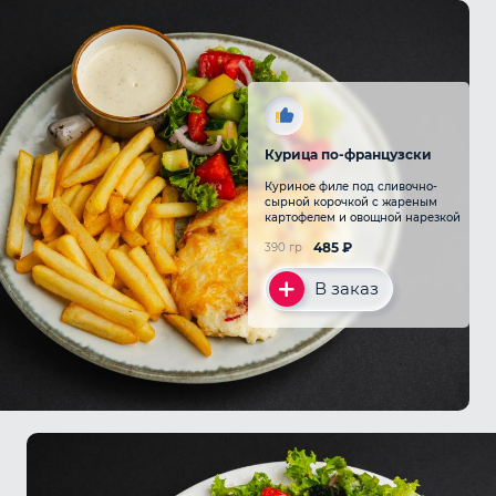
Курица по-французски
Куриное филе под сливочно-
сырной корочкой с жареным
картофелем и овощной нарезкой
485
₽
390 гр
В заказ