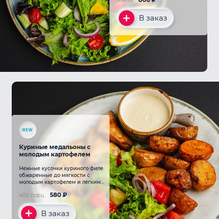
лимоном
В заказ
Куриные медальоны с
молодым картофелем
Нежные кусочки куриного филе
обжаренные до мягкости с
молодым картофелем и лёгким
соусом
580
₽
400 порц.
В заказ