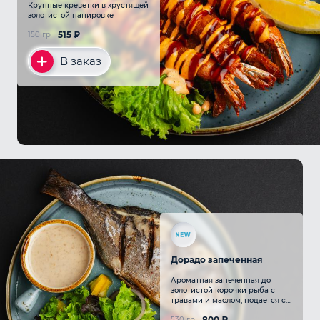
Крупные креветки в хрустящей
золотистой панировке
515
₽
150 гр
В заказ
Дорадо запеченная
Ароматная запеченная до
золотистой корочки рыба с
травами и маслом, подается с
легким салатом, соусом и
800
₽
530 гр