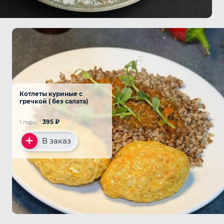
Котлеты куриные с
гречкой ( без салата)
395
₽
1 порц.
В заказ