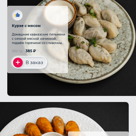
Курзе с мясом
Домашние кавказские пельмени
с сочной мясной начинкой,
подаём горячими со сливочным
маслом и зеленью
385
₽
300 гр
В заказ