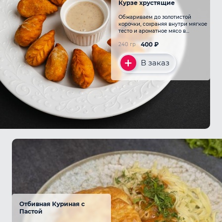
Курзе хрустящие
Обжариваем до золотистой
корочки, сохраняя внутри мягкое
тесто и ароматное мясо в
сочетании со сливочным соусом
400
₽
240 гр
В заказ
Отбивная Куриная с
Пастой