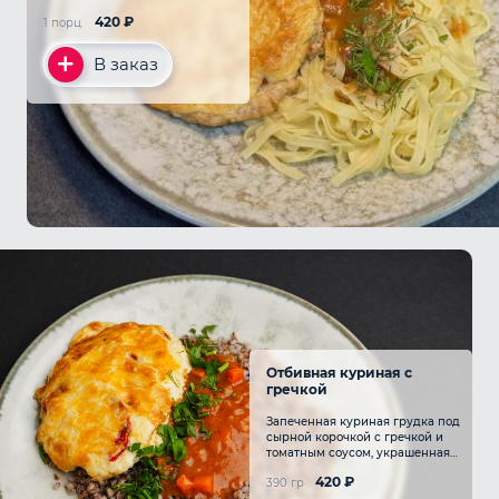
420
₽
1 порц.
В заказ
Отбивная куриная с
гречкой
Запеченная куриная грудка под
сырной корочкой с гречкой и
томатным соусом, украшенная
свежей зеленью.
420
₽
390 гр