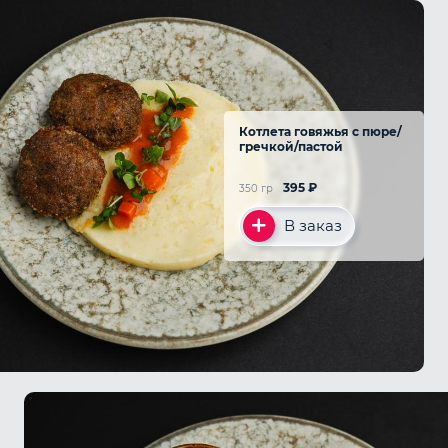
Котлета говяжья с пюре/
гречкой/пастой
395
₽
350 гр
В заказ