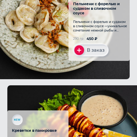
Пельмени с форелью и
судаком в сливочном
соусе
Пельмени с форелью и судаком
в сливочном соусе —уникальное
сочетание нежной рыбы и
сливочного соуса, придающее
450
₽
290 гр
блюду особую изысканность
В заказ
Креветки в панировке