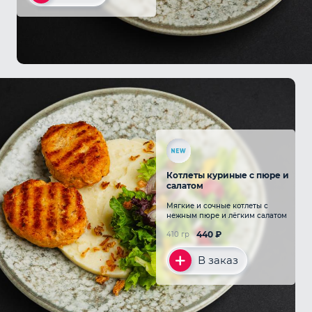
Котлеты куриные с пюре и
салатом
Мягкие и сочные котлеты с
нежным пюре и лёгким салатом
440
₽
410 гр
В заказ