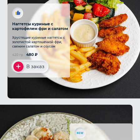
Наггетсы куриные с
картофелем фри и салатом
Хрустящие куриные наггетсы с
золотистой картошечкой фри,
свежим салатом и соусом
480
₽
420 гр
В заказ