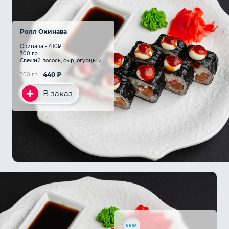
Ролл Окинава
Окинава - 410₽
300 гр
Свежий лосось, сыр, огурцы и
икра в соусе унаги с легким
440
₽
300 гр
ореховым вкусом кунжута
В заказ