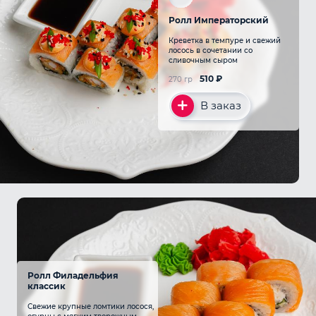
Ролл Императорский
Креветка в темпуре и свежий
лосось в сочетании со
сливочным сыром
510
₽
270 гр
В заказ
Ролл Филадельфия
классик
Свежие крупные ломтики лосося,