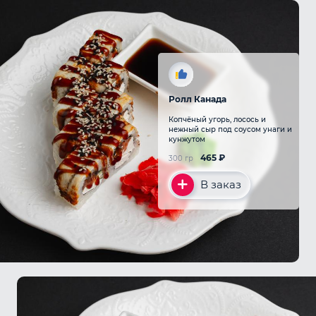
Ролл Канада
Копчёный угорь, лосось и
нежный сыр под соусом унаги и
кунжутом
465
₽
300 гр
В заказ