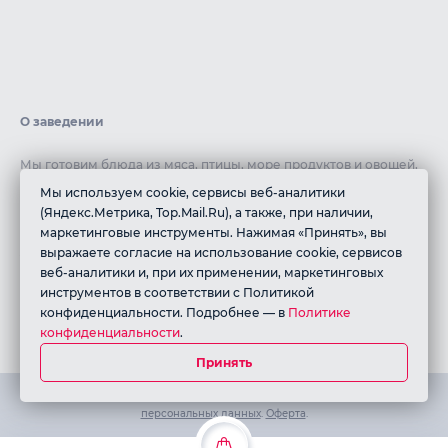
О заведении
Мы готовим блюда из мяса, птицы, море продуктов и овощей,
чтобы предложить вам разнообразие вариантов. Все наши
Мы используем cookie, сервисы веб-аналитики
ингредиенты тщательно выбираются, соответствуя стандартам
(Яндекс.Метрика, Top.Mail.Ru), а также, при наличии,
халяльной пищи, чтобы обеспечить вам полный комфорт и
маркетинговые инструменты. Нажимая «Принять», вы
уверенность в качестве нашей кухни.
выражаете согласие на использование cookie, сервисов
веб-аналитики и, при их применении, маркетинговых
ИП Алиев Магомедхабиб Асхабалиевич
инструментов в соответствии с Политикой
ИНН: 056210914331
конфиденциальности. Подробнее — в
Политике
ОГРНИП: 326050000001570
конфиденциальности
.
Принять
Работает на платформе QR-Cafe. Все права защищены.
Политика
персональных данных
.
Оферта
.