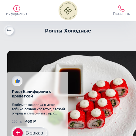
Позвонить
Информация
Роллы Холодные
Ролл Калифорния с
креветкой
Любимая классика в икре
тобико: сочная креветка, свежий
огурец и сливочный сыр с
добавлением легкого соуса
450
₽
250 гр
В заказ