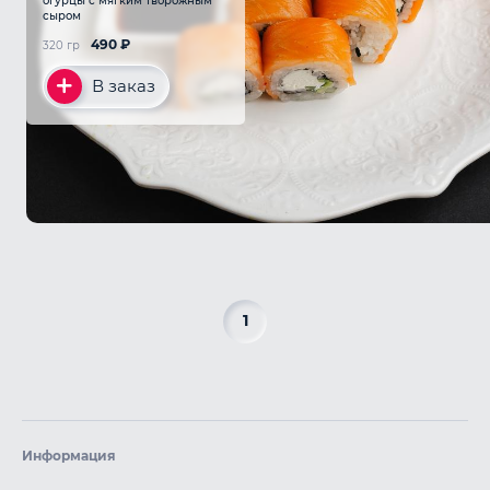
огурцы с мягким творожным
сыром
490
₽
320 гр
В заказ
1
Информация