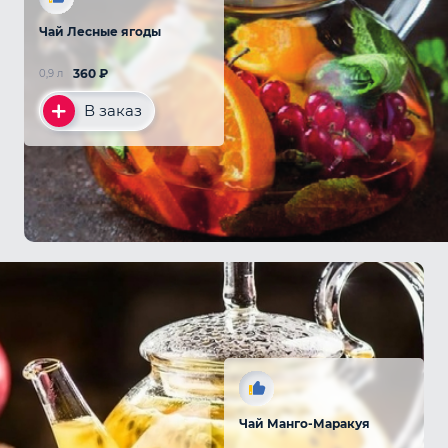
Чай Лесные ягоды
360
₽
0,9 л
В заказ
Чай Манго-Маракуя