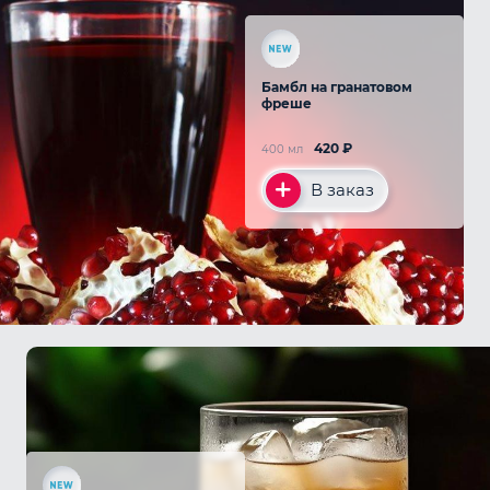
Бамбл на гранатовом
фреше
420
₽
400 мл
В заказ