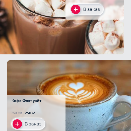
В заказ
Кофе Флэт уайт
250
₽
250 мл
В заказ