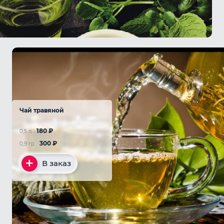
Чай травяной
180
₽
0,5 л
300
₽
0,9 гр
В заказ