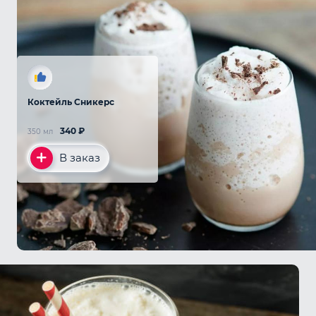
Коктейль Сникерс
340
₽
350 мл
В заказ