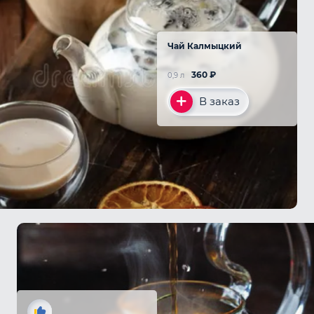
Чай Калмыцкий
360
₽
0,9 л
В заказ