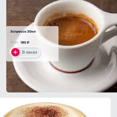
Эспрессо 30мл
180
₽
60 мл
В заказ