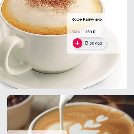
Кофе Капучино
250
₽
250 мл
В заказ