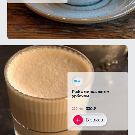
Раф с миндальным
урбечом
330
₽
250 мл
В заказ