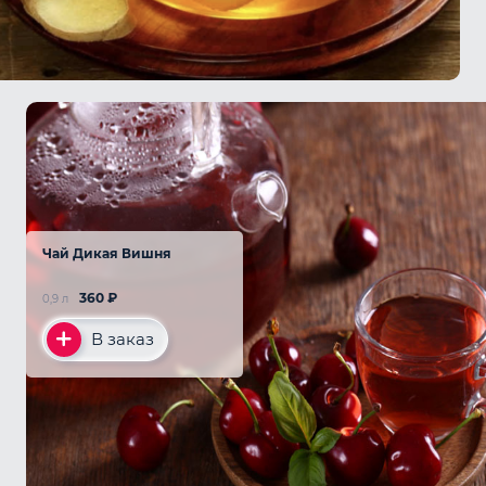
Чай Дикая Вишня
360
₽
0,9 л
В заказ