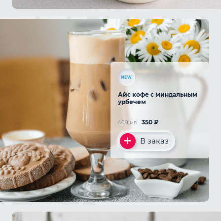
Айс кофе с миндальным
урбечем
350
₽
400 мл
В заказ