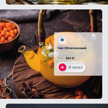
Чай Облепиховый
360
₽
0,9 л
В заказ