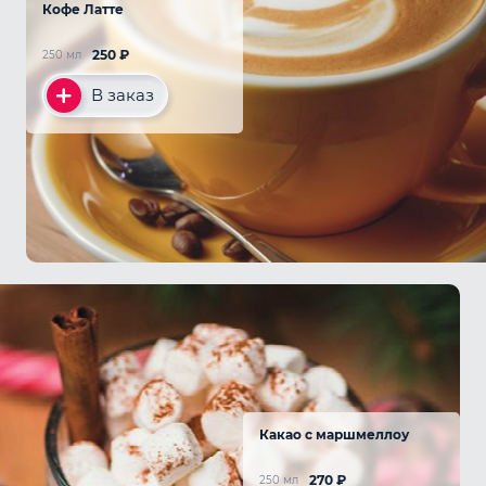
Кофе Латте
250
₽
250 мл
В заказ
Какао с маршмеллоу
270
₽
250 мл