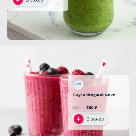
Смузи Ягодный микс
360
₽
350 мл
В заказ