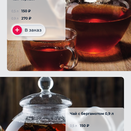
150
₽
0,5 л
270
₽
0,9 л
В заказ
Чай с бергамотом 0,9 л
150
₽
0,5 л