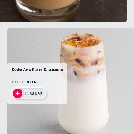
Кофе Айс Латте Карамель
300
₽
400 мл
В заказ