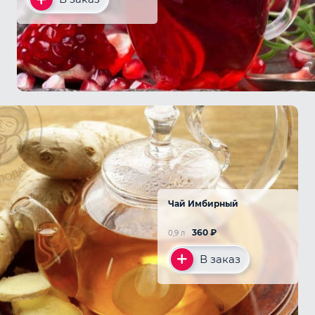
Чай Имбирный
360
₽
0,9 л
В заказ