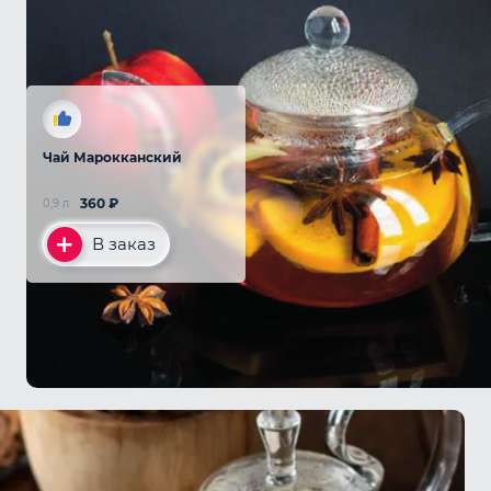
Чай Марокканский
360
₽
0,9 л
В заказ