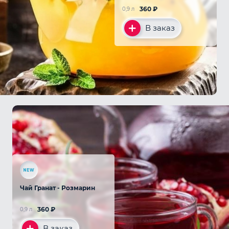
360
₽
0,9 л
В заказ
Чай Гранат - Розмарин
360
₽
0,9 л
В заказ