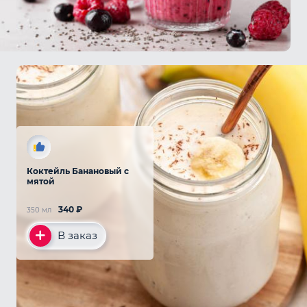
Коктейль Банановый с
мятой
340
₽
350 мл
В заказ