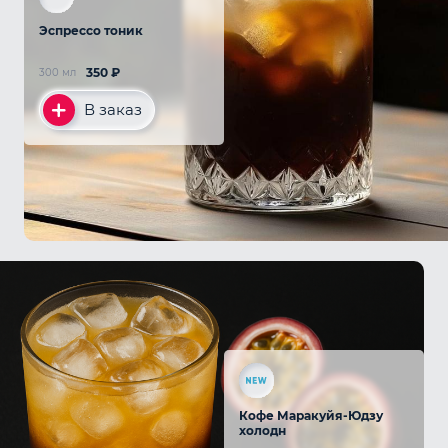
Эспрессо тоник
350
₽
300 мл
В заказ
Кофе Маракуйя-Юдзу
холодн