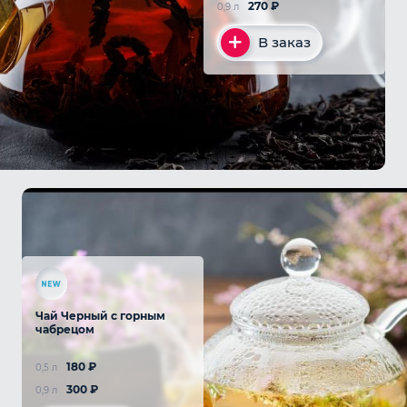
270
₽
0,9 л
В заказ
Чай Черный с горным
чабрецом
180
₽
0,5 л
300
₽
0,9 л