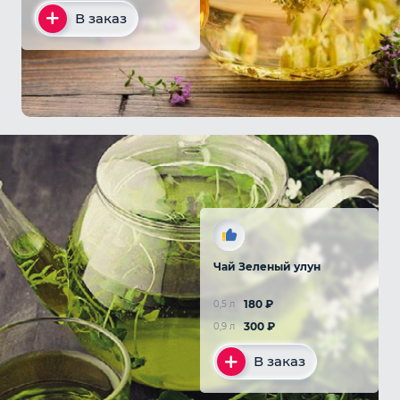
В заказ
Чай Зеленый улун
180
₽
0,5 л
300
₽
0,9 л
В заказ