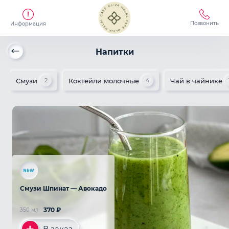
Позвонить
Информация
Напитки
Смузи
Коктейли молочные
Чай в чайнике
2
4
Смузи Шпинат — Авокадо
370
₽
350 мл
В заказ