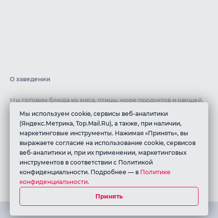
О заведении
Мы готовим блюда из мяса, птицы, море продуктов и овощей,
чтобы предложить вам разнообразие вариантов. Все наши
Мы используем cookie, сервисы веб-аналитики
ингредиенты тщательно выбираются, соответствуя стандартам
(Яндекс.Метрика, Top.Mail.Ru), а также, при наличии,
халяльной пищи, чтобы обеспечить вам полный комфорт и
маркетинговые инструменты. Нажимая «Принять», вы
уверенность в качестве нашей кухни.
выражаете согласие на использование cookie, сервисов
веб-аналитики и, при их применении, маркетинговых
ИП Алиев Магомедхабиб Асхабалиевич
инструментов в соответствии с Политикой
ИНН: 056210914331
конфиденциальности. Подробнее — в
Политике
конфиденциальности
.
ОГРНИП: 326050000001570
Принять
Работает на платформе QR-Cafe. Все права защищены.
Политика