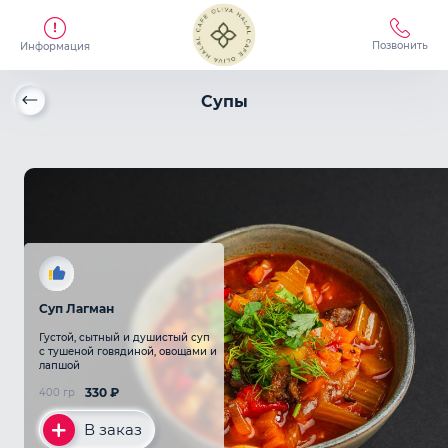
Позвонить
Информация
Супы
Суп Лагман
Густой, сытный и душистый суп
с тушеной говядиной, овощами и
лапшой
330
₽
400 гр
В заказ