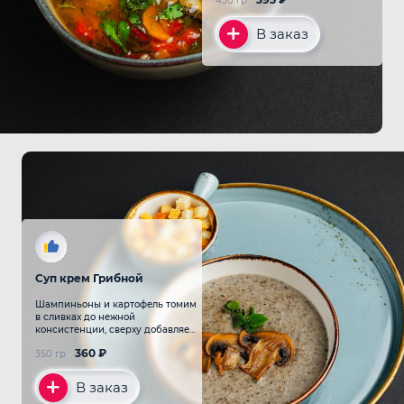
450 гр
В заказ
Суп крем Грибной
Шампиньоны и картофель томим
в сливках до нежной
консистенции, сверху добавляем
сухарики для лёгкой хрустящей
360
₽
350 гр
ноты
В заказ