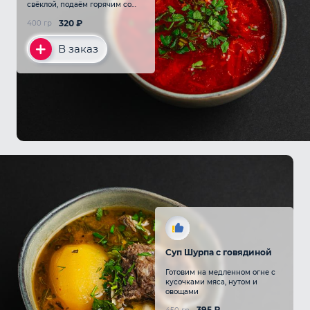
свёклой, подаём горячим со
сметаной и зеленью
320
₽
400 гр
В заказ
Суп Шурпа с говядиной
Готовим на медленном огне с
кусочками мяса, нутом и
овощами
395
₽