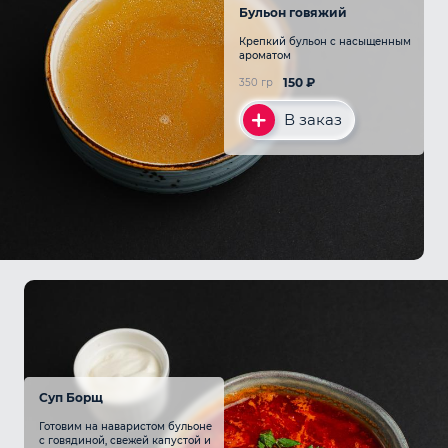
Бульон говяжий
Крепкий бульон с насыщенным
ароматом
150
₽
350 гр
В заказ
Суп Борщ
Готовим на наваристом бульоне
с говядиной, свежей капустой и