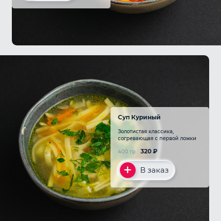
Суп Куриный
Золотистая классика,
согревающая с первой ложки
320
₽
400 гр
В заказ