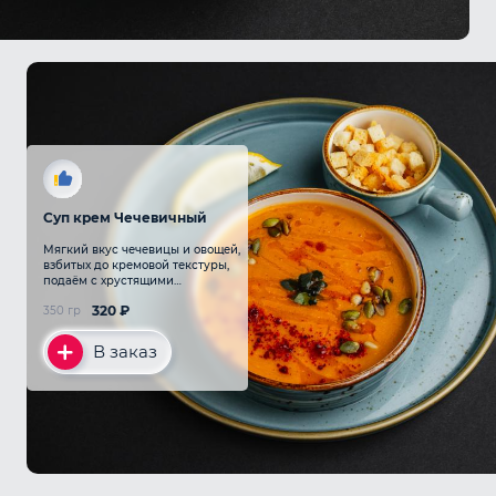
Суп крем Чечевичный
Мягкий вкус чечевицы и овощей,
взбитых до кремовой текстуры,
подаём с хрустящими
сухариками и орехами
320
₽
350 гр
В заказ