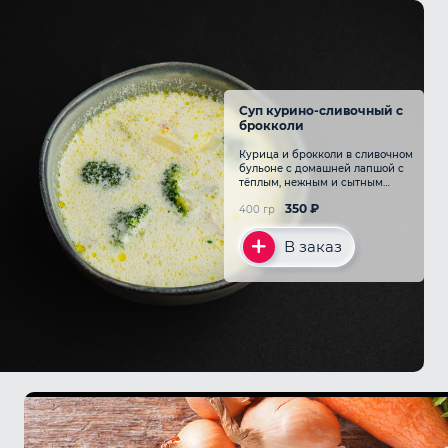
Суп курино-сливочный с
брокколи
Курица и брокколи в сливочном
бульоне с домашней лапшой с
тёплым, нежным и сытным
вкусом
350
₽
400 гр
В заказ