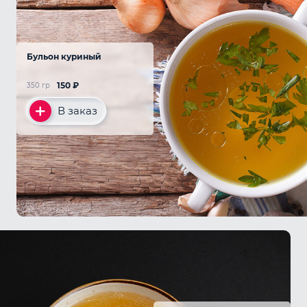
Бульон куриный
150
₽
350 гр
В заказ