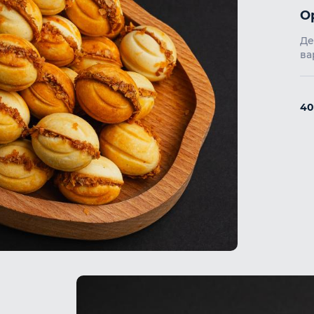
О
Де
ва
4