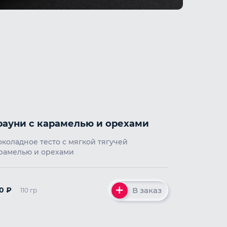
рауни с карамелью и орехами
коладное тесто с мягкой тягучей
рамелью и орехами
В заказ
00
₽
110 гр